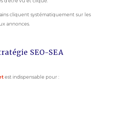
s d’être vu et cliqué.
rtains cliquent systématiquement sur les
aux annonces.
stratégie SEO-SEA
et
est indispensable pour :