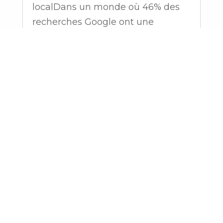
localDans un monde où 46% des
recherches Google ont une
intention locale et où 76% des
personnes qui effectuent une
recherche locale visitent un
commerce dans la journée (Source
: EWM Swiss, 2025), le
référencement local est devenu
un...
lire plus
« Entrées précédentes