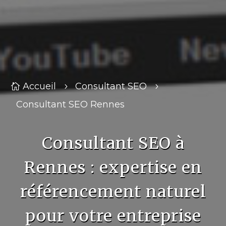
Accueil
Consultant SEO

5
5
Consultant SEO Rennes
Consultant SEO à
Rennes : expertise en
référencement naturel
pour votre entreprise