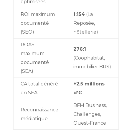
optimisées
ROI maximum
1:154
(La
documenté
Reposée,
(SEO)
hôtellerie)
ROAS
276:1
maximum
(Coophabitat,
documenté
immobilier BRS)
(SEA)
CA total généré
+2,5 millions
en SEA
d’€
BFM Business,
Reconnaissance
Challenges,
médiatique
Ouest-France