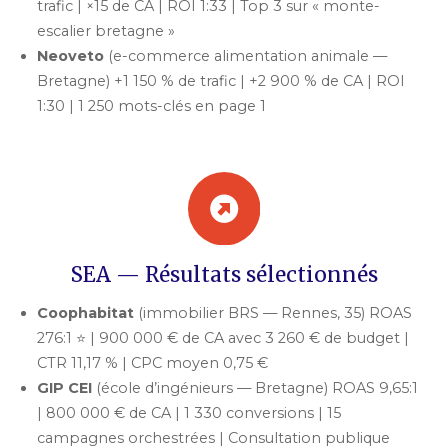
trafic | ×15 de CA | ROI 1:33 | Top 3 sur « monte-
escalier bretagne »
Neoveto
(e-commerce alimentation animale —
Bretagne) +1 150 % de trafic | +2 900 % de CA | ROI
1:30 | 1 250 mots-clés en page 1
SEA — Résultats sélectionnés
Coophabitat
(immobilier BRS — Rennes, 35) ROAS
276:1 ⭐ | 900 000 € de CA avec 3 260 € de budget |
CTR 11,17 % | CPC moyen 0,75 €
GIP CEI
(école d’ingénieurs — Bretagne) ROAS 9,65:1
| 800 000 € de CA | 1 330 conversions | 15
campagnes orchestrées | Consultation publique