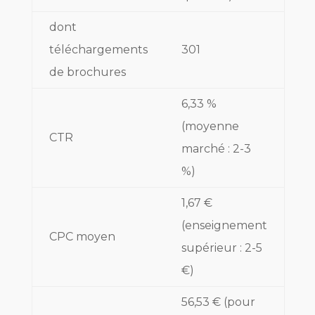
dont
téléchargements
301
de brochures
6,33 %
(moyenne
CTR
marché : 2-3
%)
1,67 €
(enseignement
CPC moyen
supérieur : 2-5
€)
56,53 € (pour